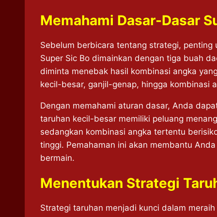
Memahami Dasar-Dasar Su
Sebelum berbicara tentang strategi, pentin
Super Sic Bo dimainkan dengan tiga buah da
diminta menebak hasil kombinasi angka yang m
kecil-besar, ganjil-genap, hingga kombinasi 
Dengan memahami aturan dasar, Anda dapat m
taruhan kecil-besar memiliki peluang menang
sedangkan kombinasi angka tertentu berisik
tinggi. Pemahaman ini akan membantu Anda 
bermain.
Menentukan Strategi Taru
Strategi taruhan menjadi kunci dalam merai