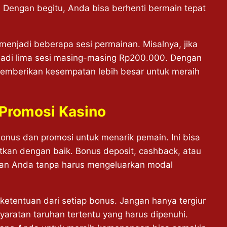
Dengan begitu, Anda bisa berhenti bermain tepat
menjadi beberapa sesi permainan. Misalnya, jika
jadi lima sesi masing-masing Rp200.000. Dengan
 memberikan kesempatan lebih besar untuk meraih
Promosi Kasino
onus dan promosi untuk menarik pemain. Ini bisa
kan dengan baik. Bonus deposit, cashback, atau
nan Anda tanpa harus mengeluarkan modal
tentuan dari setiap bonus. Jangan hanya tergiur
syaratan taruhan tertentu yang harus dipenuhi.