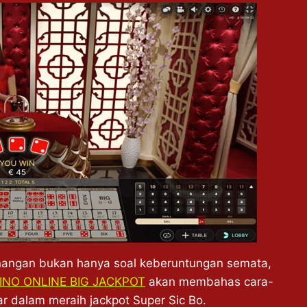
enangan bukan hanya soal keberuntungan semata,
INO ONLINE BIG JACKPOT
akan membahas cara-
 dalam meraih jackpot Super Sic Bo.