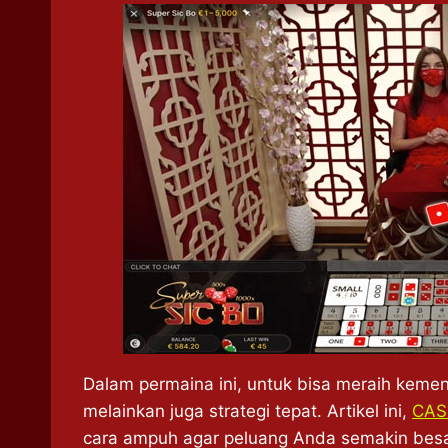
Dalam permaina ini, untuk bisa meraih kem
melainkan juga strategi tepat. Artikel ini,
CAS
cara ampuh agar peluang Anda semakin besar