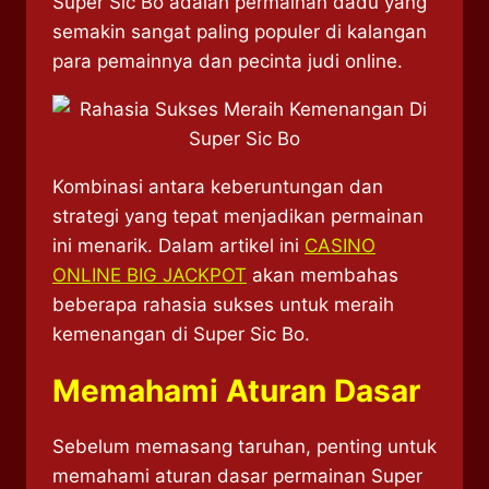
Super Sic Bo adalah permainan dadu yang
semakin sangat paling populer di kalangan
para pemainnya dan pecinta judi online.
Kombinasi antara keberuntungan dan
strategi yang tepat menjadikan permainan
ini menarik. Dalam artikel ini
CASINO
ONLINE BIG JACKPOT
akan membahas
beberapa rahasia sukses untuk meraih
kemenangan di Super Sic Bo.
Memahami Aturan Dasar
Sebelum memasang taruhan, penting untuk
memahami aturan dasar permainan Super