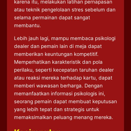
karena itu, melakukan latihan pernapasan
atau teknik pengelolaan stres sebelum dan
selama permainan dapat sangat
membantu.
Lebih jauh lagi, mampu membaca psikologi
dealer dan pemain lain di meja dapat
memberikan keuntungan kompetitif.
Memperhatikan karakteristik dan pola
perilaku, seperti kecepatan taruhan dealer
atau reaksi mereka terhadap kartu, dapat
memberi wawasan berharga. Dengan
memanfaatkan informasi psikologis ini,
seorang pemain dapat membuat keputusan
yang lebih tepat dan strategis untuk
memaksimalkan peluang menang mereka.