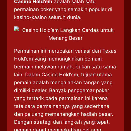
Casino Hold’em
adalah salah satu
permainan poker yang semakin populer di
kasino-kasino seluruh dunia.
Permainan ini merupakan variasi dari Texas
Hold’em yang memungkinkan pemain
bermain melawan rumah, bukan satu sama
lain. Dalam Casino Hold’em, tujuan utama
pemain adalah mengalahkan tangan yang
dimiliki dealer. Banyak penggemar poker
yang tertarik pada permainan ini karena
tata cara permainannya yang sederhana
dan peluang memenangkan hadiah besar.
Dengan strategi dan langkah yang tepat,
pemain dapat meningkatkan peluang