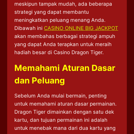
meskipun tampak mudah, ada beberapa
strategi yang dapat membantu
meningkatkan peluang menang Anda.
Dibawah ini
CASINO ONLINE BIG JACKPOT
akan membahas berbagai strategi ampuh
yang dapat Anda terapkan untuk meraih
hadiah besar di Casino Dragon Tiger.
Memahami Aturan Dasar
dan Peluang
Sebelum Anda mulai bermain, penting
untuk memahami aturan dasar permainan.
Dragon Tiger dimainkan dengan satu dek
kartu, dan tujuan permainan ini adalah
untuk menebak mana dari dua kartu yang