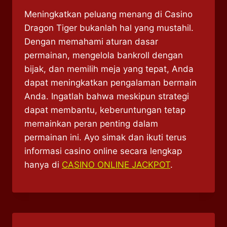
Meningkatkan peluang menang di Casino
Dragon Tiger bukanlah hal yang mustahil.
Dengan memahami aturan dasar
permainan, mengelola bankroll dengan
bijak, dan memilih meja yang tepat, Anda
dapat meningkatkan pengalaman bermain
Anda. Ingatlah bahwa meskipun strategi
dapat membantu, keberuntungan tetap
memainkan peran penting dalam
permainan ini. Ayo simak dan ikuti terus
informasi casino online secara lengkap
hanya di
CASINO ONLINE JACKPOT
.