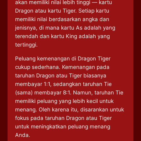
akan memiliki nilai lebih tinggi — kartu
Dragon atau kartu Tiger. Setiap kartu
memiliki nilai berdasarkan angka dan
jenisnya, di mana kartu As adalah yang
terendah dan kartu King adalah yang
tertinggi.
Peluang kemenangan di Dragon Tiger
cukup sederhana. Kemenangan pada
taruhan Dragon atau Tiger biasanya
membayar 1:1, sedangkan taruhan Tie
(sama) membayar 8:1. Namun, taruhan Tie
memiliki peluang yang lebih kecil untuk
menang. Oleh karena itu, disarankan untuk
fokus pada taruhan Dragon atau Tiger
untuk meningkatkan peluang menang
Anda.