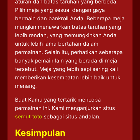
aturan dan batas taruhan yang berbeda.
Pilih meja yang sesuai dengan gaya
bermain dan bankroll Anda. Beberapa meja
mungkin menawarkan batas taruhan yang
lebih rendah, yang memungkinkan Anda
untuk lebih lama bertahan dalam
permainan. Selain itu, perhatikan seberapa
banyak pemain lain yang berada di meja
tersebut. Meja yang lebih sepi sering kali
memberikan kesempatan lebih baik untuk
menang.
Buat Kamu yang tertarik mencoba
permainan ini. Kami menganjurkan situs
semut toto
sebagai situs andalan.
Kesimpulan