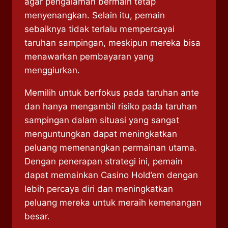
agar pengalaman bermain tetap
menyenangkan. Selain itu, pemain
sebaiknya tidak terlalu mempercayai
taruhan sampingan, meskipun mereka bisa
menawarkan pembayaran yang
menggiurkan.
Memilih untuk berfokus pada taruhan ante
dan hanya mengambil risiko pada taruhan
sampingan dalam situasi yang sangat
menguntungkan dapat meningkatkan
peluang memenangkan permainan utama. ​
Dengan penerapan strategi ini, pemain
dapat memainkan Casino Hold’em dengan
lebih percaya diri dan meningkatkan
peluang mereka untuk meraih kemenangan
besar.​