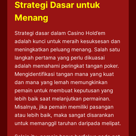
Strategi Dasar untuk
Menang
Strategi dasar dalam Casino Hold’em
adalah kunci untuk meraih kesuksesan dan
meningkatkan peluang menang. Salah satu
langkah pertama yang perlu dikuasai
adalah memahami peringkat tangan poker.
Mengidentifikasi tangan mana yang kuat
dan mana yang lemah memungkinkan
pemain untuk membuat keputusan yang
lebih baik saat melanjutkan permainan.
Misalnya, jika pemain memiliki pasangan
atau lebih baik, maka sangat disarankan
untuk memanggil taruhan daripada melipat.