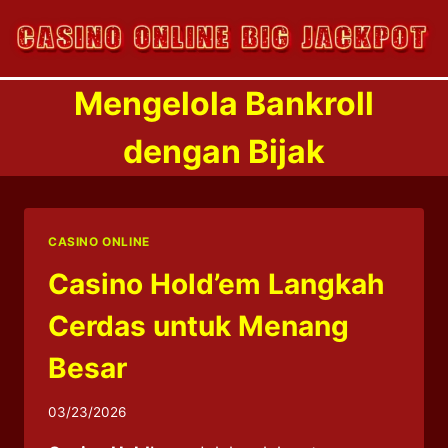
Skip
to
content
Mengelola Bankroll
dengan Bijak
CASINO ONLINE
Casino Hold’em Langkah
Cerdas untuk Menang
Besar
By
03/23/2026
admincdftzs