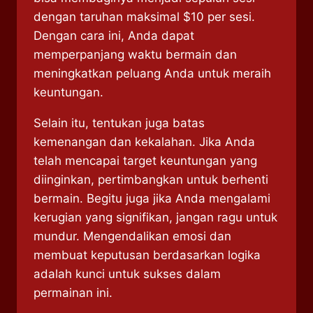
dengan taruhan maksimal $10 per sesi.
Dengan cara ini, Anda dapat
memperpanjang waktu bermain dan
meningkatkan peluang Anda untuk meraih
keuntungan.
Selain itu, tentukan juga batas
kemenangan dan kekalahan. Jika Anda
telah mencapai target keuntungan yang
diinginkan, pertimbangkan untuk berhenti
bermain. Begitu juga jika Anda mengalami
kerugian yang signifikan, jangan ragu untuk
mundur. Mengendalikan emosi dan
membuat keputusan berdasarkan logika
adalah kunci untuk sukses dalam
permainan ini.