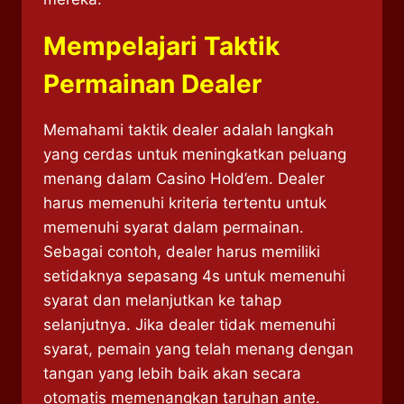
Mempelajari Taktik
Permainan Dealer
Memahami taktik dealer adalah langkah
yang cerdas untuk meningkatkan peluang
menang dalam Casino Hold’em. Dealer
harus memenuhi kriteria tertentu untuk
memenuhi syarat dalam permainan.
Sebagai contoh, dealer harus memiliki
setidaknya sepasang 4s untuk memenuhi
syarat dan melanjutkan ke tahap
selanjutnya. Jika dealer tidak memenuhi
syarat, pemain yang telah menang dengan
tangan yang lebih baik akan secara
otomatis memenangkan taruhan ante.