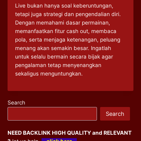
Live bukan hanya soal keberuntungan,
tetapi juga strategi dan pengendalian diri.
Dengan memahami dasar permainan,
memanfaatkan fitur cash out, membaca
pola, serta menjaga ketenangan, peluang
menang akan semakin besar. Ingatlah
untuk selalu bermain secara bijak agar
pengalaman tetap menyenangkan
sekaligus menguntungkan.
Search
Search
NEED BACKLINK HIGH QUALITY and RELEVANT