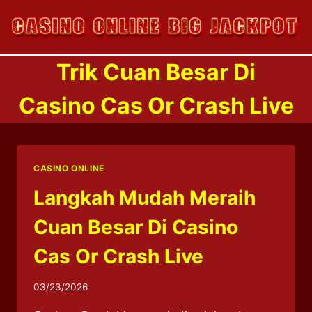
Skip
to
content
Trik Cuan Besar Di
Casino Cas Or Crash Live
CASINO ONLINE
Langkah Mudah Meraih
Cuan Besar Di Casino
Cas Or Crash Live
By
03/23/2026
admincdftzs