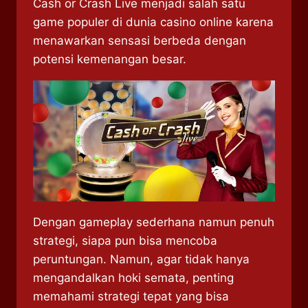
Cash or Crash Live menjadi salah satu
game populer di dunia casino online karena
menawarkan sensasi berbeda dengan
potensi kemenangan besar.
Dengan gameplay sederhana namun penuh
strategi, siapa pun bisa mencoba
peruntungan. Namun, agar tidak hanya
mengandalkan hoki semata, penting
memahami strategi tepat yang bisa