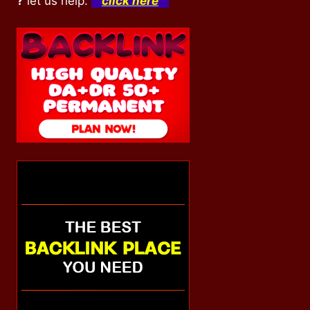
?
let us help.
click here