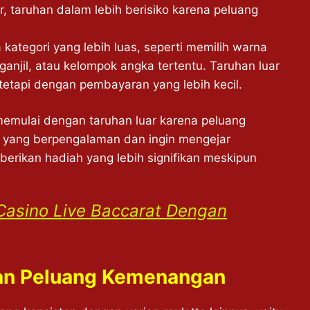
 taruhan dalam lebih berisiko karena peluang
kategori yang lebih luas, seperti memilih warna
anjil, atau kelompok angka tertentu. Taruhan luar
tetapi dengan pembayaran yang lebih kecil.
memulai dengan taruhan luar karena peluang
n yang berpengalaman dan ingin mengejar
rikan hadiah yang lebih signifikan meskipun
Casino Live Baccarat Dengan
n Peluang Kemenangan