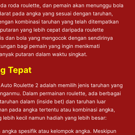
pada roda roulette, dan pemain akan menunggu bola
ndarat pada angka yang sesuai dengan taruhan,
ngan kombinasi taruhan yang telah ditempatkan
utaran yang lebih cepat daripada roulette
atis dan bola yang mengocok dengan sendirinya
ntungan bagi pemain yang ingin menikmati
banyak putaran dalam waktu singkat.
ng Tepat
Auto Roulette 2 adalah memilih jenis taruhan yang
nganmu. Dalam permainan roulette, ada berbagai
 taruhan dalam (inside bet) dan taruhan luar
han pada angka tertentu atau kombinasi angka,
ebih kecil namun hadiah yang lebih besar:
a angka spesifik atau kelompok angka. Meskipun