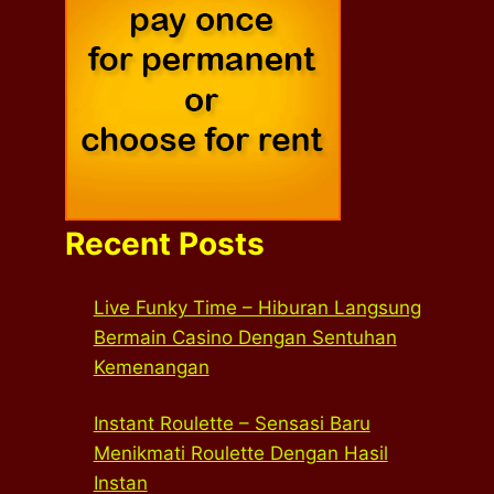
Recent Posts
Live Funky Time – Hiburan Langsung
Bermain Casino Dengan Sentuhan
Kemenangan
Instant Roulette – Sensasi Baru
Menikmati Roulette Dengan Hasil
Instan