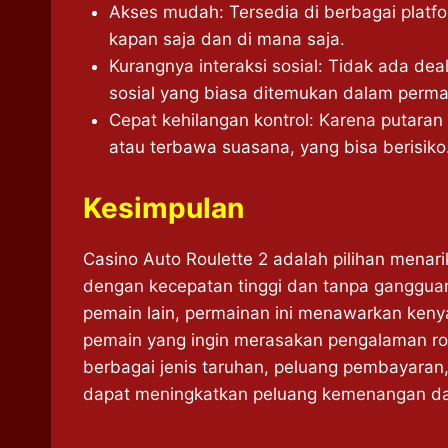
Akses mudah: Tersedia di berbagai platf
kapan saja dan di mana saja.
Kurangnya interaksi sosial: Tidak ada de
sosial yang biasa ditemukan dalam permain
Cepat kehilangan kontrol: Karena putaran
atau terbawa suasana, yang bisa berisiko
Kesimpulan
Casino Auto Roulette 2 adalah pilihan menar
dengan kecepatan tinggi dan tanpa gangguan
pemain lain, permainan ini menawarkan ken
pemain yang ingin merasakan pengalaman ro
berbagai jenis taruhan, peluang pembayaran,
dapat meningkatkan peluang kemenangan dan