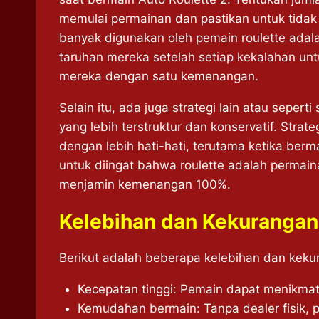
memulai permainan dan pastikan untuk tidak 
banyak digunakan oleh pemain roulette ada
taruhan mereka setelah setiap kekalahan u
mereka dengan satu kemenangan.
Selain itu, ada juga strategi lain atau sepert
yang lebih terstruktur dan konservatif. Stra
dengan lebih hati-hati, terutama ketika ber
untuk diingat bahwa roulette adalah permain
menjamin kemenangan 100%.
Kelebihan dan Kekurangan
Berikut adalah beberapa kelebihan dan kekur
Kecepatan tinggi: Pemain dapat menikmat
Kemudahan bermain: Tanpa dealer fisik, p