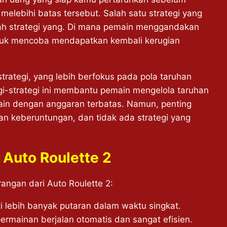
melebihi batas tersebut. Salah satu strategi yang
lah strategi yang. Di mana pemain menggandakan
ntuk mencoba mendapatkan kembali kerugian
i strategi, yang lebih berfokus pada pola taruhan
tegi-strategi ini membantu pemain mengelola taruhan
main dengan anggaran terbatas. Namun, penting
an keberuntungan, dan tidak ada strategi yang
 Auto Roulette 2
angan dari Auto Roulette 2:
i lebih banyak putaran dalam waktu singkat.
ermainan berjalan otomatis dan sangat efisien.