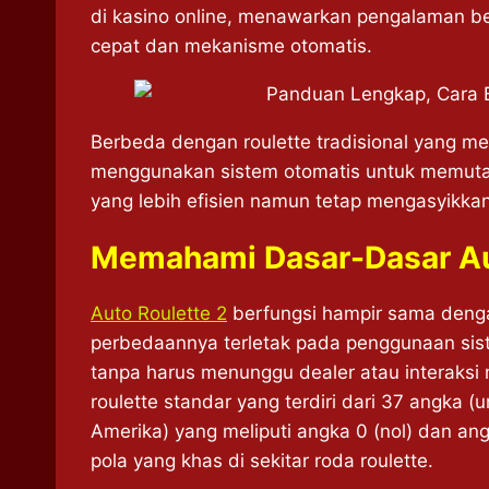
di kasino online, menawarkan pengalaman b
cepat dan mekanisme otomatis.
Berbeda dengan roulette tradisional yang me
menggunakan sistem otomatis untuk memuta
yang lebih efisien namun tetap mengasyikkan
Memahami Dasar-Dasar Au
Auto Roulette 2
berfungsi hampir sama denga
perbedaannya terletak pada penggunaan sis
tanpa harus menunggu dealer atau interaksi
roulette standar yang terdiri dari 37 angka (
Amerika) yang meliputi angka 0 (nol) dan an
pola yang khas di sekitar roda roulette.