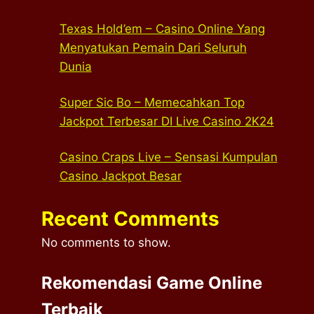
Texas Hold’em – Casino Online Yang
Menyatukan Pemain Dari Seluruh
Dunia
Super Sic Bo – Memecahkan Top
Jackpot Terbesar DI Live Casino 2K24
Casino Craps Live – Sensasi Kumpulan
Casino Jackpot Besar
Recent Comments
No comments to show.
Rekomendasi Game Online
Terbaik