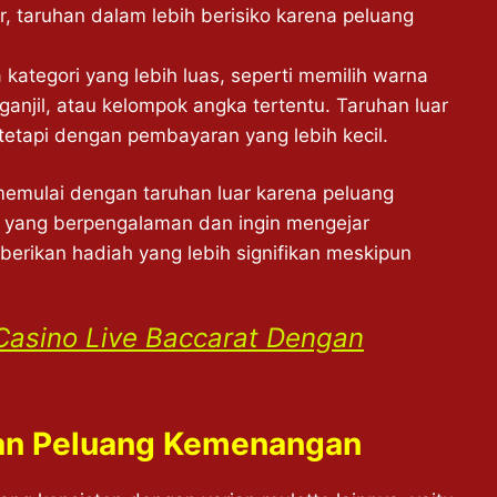
 taruhan dalam lebih berisiko karena peluang
kategori yang lebih luas, seperti memilih warna
anjil, atau kelompok angka tertentu. Taruhan luar
tetapi dengan pembayaran yang lebih kecil.
memulai dengan taruhan luar karena peluang
n yang berpengalaman dan ingin mengejar
rikan hadiah yang lebih signifikan meskipun
Casino Live Baccarat Dengan
n Peluang Kemenangan