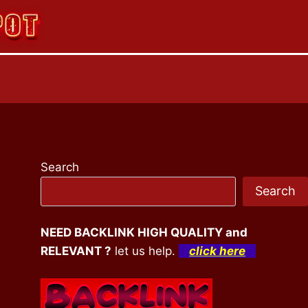
Search
Search
NEED BACKLINK HIGH QUALITY and
RELEVANT ?
let us help.
click here