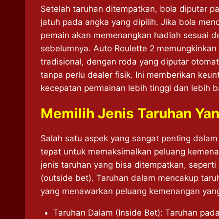
Setelah taruhan ditempatkan, bola diputar 
jatuh pada angka yang dipilih. Jika bola me
pemain akan memenangkan hadiah sesuai de
sebelumnya. Auto Roulette 2 memungkinkan p
tradisional, dengan roda yang diputar otom
tanpa perlu dealer fisik. Ini memberikan keu
kecepatan permainan lebih tinggi dan lebih 
Memilih Jenis Taruhan Ya
Salah satu aspek yang sangat penting dalam 
tepat untuk memaksimalkan peluang kemena
jenis taruhan yang bisa ditempatkan, seperti
(outside bet). Taruhan dalam mencakup taru
yang menawarkan peluang kemenangan yang l
Taruhan Dalam (Inside Bet): Taruhan pad