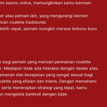
orm kasino online, memungkinkan kamu bermain
aler atau pemain lain, yang mengurangi elemen
an roulette tradisional.
 lebih cepat, pemain mungkin merasa terburu-buru
.
ik bagi pemain yang mencari permainan roulette
. Meskipun tidak ada interaksi dengan dealer atau
yamanan dan kecepatan yang sangat sesuai bagi
ulette yang efisien dan intens. Dengan memahami
 serta menerapkan strategi yang tepat, kamu
 mengelola bankroll dengan bijak.