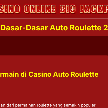
Dasar-Dasar Auto Roulette 2
rmain di Casino Auto Roulette
ian dari permainan roulette yang semakin populer