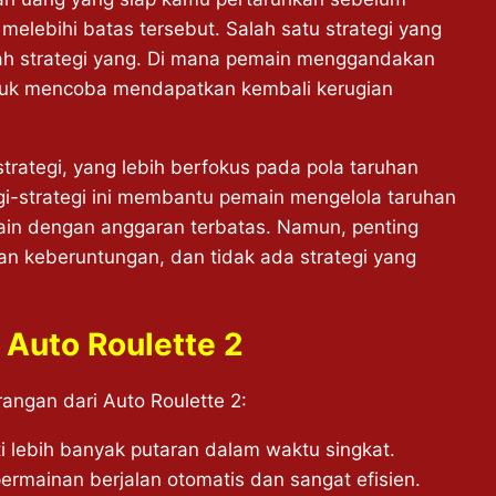
melebihi batas tersebut. Salah satu strategi yang
lah strategi yang. Di mana pemain menggandakan
ntuk mencoba mendapatkan kembali kerugian
i strategi, yang lebih berfokus pada pola taruhan
tegi-strategi ini membantu pemain mengelola taruhan
main dengan anggaran terbatas. Namun, penting
an keberuntungan, dan tidak ada strategi yang
 Auto Roulette 2
angan dari Auto Roulette 2:
i lebih banyak putaran dalam waktu singkat.
ermainan berjalan otomatis dan sangat efisien.