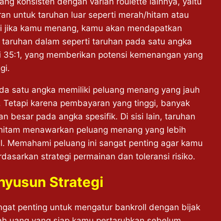
g konsisten dengan varian roulette lainnya, yaitu
n untuk taruhan luar seperti merah/hitam atau
arti jika kamu menang, kamu akan mendapatkan
taruhan dalam seperti taruhan pada satu angka
ai 35:1, yang memberikan potensi kemenangan yang
gi.
da satu angka memiliki peluang menang yang jauh
r. Tetapi karena pembayaran yang tinggi, banyak
besar pada angka spesifik. Di sisi lain, taruhan
u hitam menawarkan peluang menang yang lebih
cil. Memahami peluang ini sangat penting agar kamu
asarkan strategi permainan dan toleransi risiko.
nyusun Strategi
ngat penting untuk mengatur bankroll dengan bijak
lah uang yang siap kamu pertaruhkan sebelum